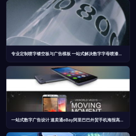
专业定制喷字镂空板与广告模板 一站式解决数字字母喷漆需求
一站式数字广告设计 速卖通eBay阿里巴巴外贸手机海报高清PSD模板资源指南