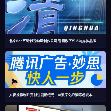
北京5ds五谛影视动画制作公司 引领数字艺术与媒体品牌管理的专业先锋
抖音虚拟制片开创短剧新纪元，AI数字化浪潮席卷资本，老牌巨头焕发新生机——数字商业资讯周报第115期聚焦数字广告制作变革