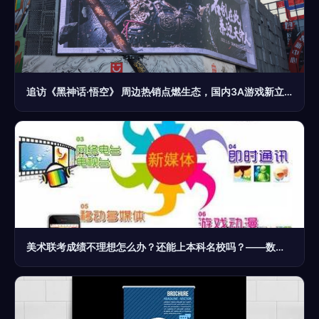
追访《黑神话·悟空》 周边热销点燃生态，国内3A游戏新立项激增折射产业觉醒
美术联考成绩不理想怎么办？还能上本科名校吗？——数字广告制作或成新出路