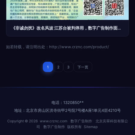
《非诚勿扰》改名风波 江苏台被判停用，数字广告制作面临新挑战
如若转载，请注明出处：http://www.crznc.com/product/
1
2
3
下一页
电话：1320850**
地址：北京市房山区洪寺街甲2号院7号楼A座1单元4层4210号
Copyright © 2026
www.crznc.com
数字广告制作
北京宾翠科技有限公
司
数字广告制作
版权所有
Sitemap