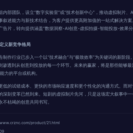
组内部团队，设立“数字实验室”或“技术创新中心”，推动虚拟制片、
事叙述能力与新技术结合，为客户提供更高附加值的一站式解决方案
广告片，转向提供涵盖“数据洞察-AI创意-虚拟拍摄-智能投放-效果
率定义新竞争格局
告制作行业已步入一个以“技术融合”与“极致效率”为关键词的新阶段
I则渗透到从创意到投放的每一个环节。未来的赢家，将是那些能够最
方能力的平台或机构。
更低的试错成本、更快的市场响应速度和更个性化的沟通方式。而对
的深刻变革已然到来。短剧的虚拟制片先河，只是这场宏大叙事中一
永不枯竭的创意共同书写。
crznc.com/product/21.html
09