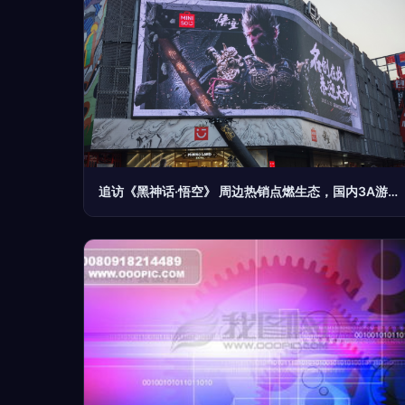
追访《黑神话·悟空》 周边热销点燃生态，国内3A游戏新立项激增折射产业觉醒