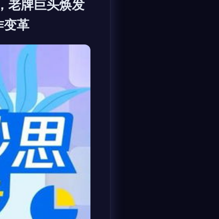
，老牌巨头焕发
作变革