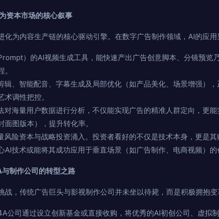
成为资本市场的核心叙事
进化为内容生产链的核心驱动引擎。在数字广告制作领域，AI的应用
Prompt）的AI视频生成工具，能快速产出广告创意脚本、分镜预
程。
化剪辑、智能配音、字幕生成及局部优化（如产品美化、场景增强），
艺术调性把控。
算法对海量用户数据进行分析，不仅能实现广告的精准人群定向，更能
封面图版本），提升转化率。
大量风险资本与战略投资涌入。投资者看好的不仅是技术本身，更是其
心AI技术或能将其成功应用于垂直场景（如广告制作、电商视频）的
A与制作公司的转型之路
挑战，传统广告巨头与影视制作公司并未坐以待毙，而是积极拥抱变
4A公司通过设立创新基金或直接收购，将优秀的AI初创公司、虚拟