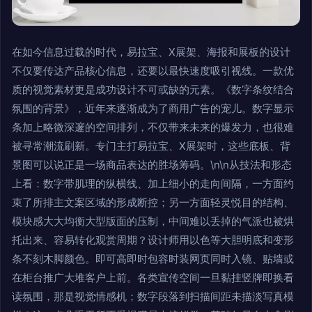
在如今信息过载的时代，易拉宝、X展架、海报和展板的设计
不仅要传达产品核心信息，还要以最快速度吸引视线。一款优
质的视觉素材更是成功设计不可或缺的元素。《数字条纹结合
氛围的背景》，近年来逐渐成为了商用广告的宠儿。数字显示
条加上略微深邃的空间排列，不仅带来未来的爆发力，也很难
被寻常潮流刷新。专门主打易拉宝、X展架时，这些底板、背
景图可以说正是一场商品表达的胜场筹码。\n\n从技法和形态
上看：数字带肌理的纵横线、加上细小的走向间隔，一方面约
束了所排主文案区域的形成断控；另一方面轻灵悦目的结构、
模块感大大均衡大型版面的压制，中间难以丢掉的气派也被烘
托出来、容易转化观赏周期？设计师用以色等大胆明底和变形
条不刻木脚颜色。即可高即时包容时装网页同时入镜、贴墙或
在柜台推广大堆客户上前。各类宣传空间一旦黏挂竖牌即换看
读氛围，那是视觉情感机；数字段落到扫描间距未描淡写真模