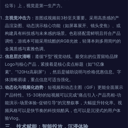
位等）上，视觉是第一生产力。
主视觉冲击力
：首图或视频前3秒至关重要。采用高质感的产
品渲染图、动态演示核心功能（如屏幕展开、镜头变焦）、或
构建具有科技感与未来感的场景。色彩搭配需鲜明且符合产品
调性，游戏本可能采用炫酷的RGB光效，轻薄本则多用简约的
金属质感与素雅色调。
信息层次清晰
：遵循“F型”视觉动线。最突出的位置留给品牌
Logo与核心产品，紧接着是核心卖点标题（如“1亿像
素”、“120Hz高刷屏”），然后是辅助说明与价格优惠信息。字
体清晰易读，重点信息可适当强化。
动态化与视频化趋势
：短视频和动态主图（GIF）更能全面展示
产品特性。15-30秒的短视频可以完成“痛点引入-产品亮相-功
能演示-场景体验-促销引导”的完整叙事，大幅提升转化率。视
频风格可以是快节奏的科技炫酷风，也可以是沉浸式的用户体
验Vlog。
三、 技术赋能：智能投放，沉浸体验