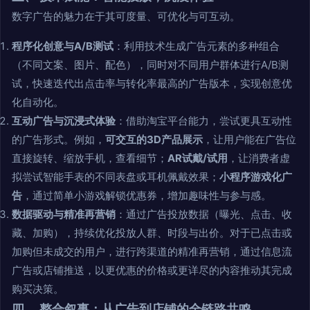
数字广告的魅力在于其可度量、可优化与可互动。
程序化创意与A/B测试
：利用技术生成广告元素的多种组合
（不同文案、图片、配色），同时对不同用户群体进行A/B测
试，快速迭代出点击率与转化率最高的广告版本，实现创意优
化自动化。
互动广告与沉浸式体验
：借助淘宝平台能力，尝试更具互动性
的广告形式。例如，
可交互的3D产品展示
，让用户能在广告位
直接旋转、缩放手机，查看细节；
AR试戴/试用
，让消费者虚
拟尝试智能手表的不同表盘或耳机佩戴效果；
小程序游戏化广
告
，通过简单小游戏解锁优惠券，增加趣味性与参与感。
数据驱动与精准再营销
：通过广告投放数据（曝光、点击、收
藏、加购），持续优化投放人群、时段与出价。对于已点击或
加购但未成交的用户，进行跨渠道的精准再营销，通过信息流
广告或店铺推送，以更优惠的价格或更详尽的内容推动其完成
购买决策。
四、 整合叙事：从广告到店铺的全链路共鸣