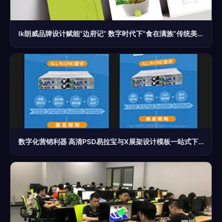
lk朗威品牌设计赋能“边府记” 数字时代下“食在满族”传统美食的品牌基因创新与广告表达
数字化营销利器 高清PSD易拉宝与X展架设计模板一站式下载