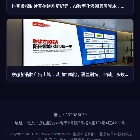
抖音虚拟制片开创短剧新纪元，AI数字化浪潮席卷资本，老牌巨头焕发新生机——数字商业资讯周报第115期聚焦数字广告制作变革
联想新品牌广告上线，以“智”赋能，覆盖制造、金融、东数西算新篇章
电话：1320850**
地址：北京市房山区洪寺街甲2号院7号楼A座1单元4层4210号
Copyright © 2026
www.crznc.com
数字广告制作
北京宾翠科技有限公
司
数字广告制作
版权所有
Sitemap