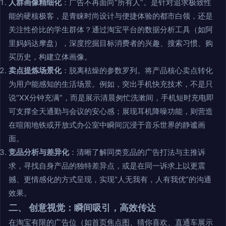
人群画像精细化
：广告不再面向“所有人”。是针对追求极致性
能的硬核极客，是青睐时尚设计与便捷体验的都市白领，还是
关注性价比的学生群体？通过淘宝平台的数据分析工具（如阿
里妈妈达摩盘），深度挖掘目标消费者的兴趣、搜索习惯、购
买历史，构建立体画像。
卖点提炼场景化
：脱离枯燥的参数罗列。将产品核心卖点转化
为用户能感知的生活场景。例如，突出手机快充技术，不是只
说“XX分钟充满”，而是展示清晨匆忙洗漱间，手机短时充电即
可支撑全天通勤与会议的安心感；展现耳机降噪功能，则营造
在喧闹地铁或开放式办公室中瞬间沉浸于音乐世界的静谧画
面。
竞品分析与差异化
：清晰了解同类竞品的广告打法与主推诉
求，寻找自身产品的独特差异点，或是在同一诉求上以更震
撼、更情感化的方式呈现，实现“人无我有，人有我优”的沟通
效果。
二、 创意视觉：瞬间吸引，高效传达
在淘宝有限的广告位（如首页焦点图、猜你喜欢、直通车展示